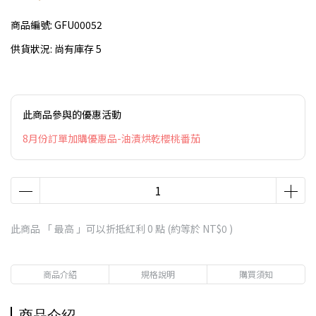
商品編號:
GFU00052
供貨狀況:
尚有庫存 5
此商品參與的優惠活動
8月份訂單加購優惠品-油漬烘乾櫻桃番茄
此商品 「 最高 」可以折抵紅利
0
點 (約等於
NT$0
)
商品介紹
規格說明
購買須知
商品介紹