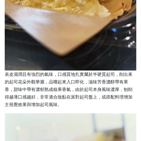
表皮濕潤且有強烈的氣味，口感質地扎實屬於半硬質起司，削出來
的起司花朵外觀華麗，品嚐起來入口即化，滋味芳香濃醇帶有果
香，甜味中帶有濃郁熟成核果香氣，由於起司本身風味濃厚，刨削
得越薄口感越好，非常適合妝點在派對起司盤上，或搭配料理增加
主視覺效果與增加起司風味。