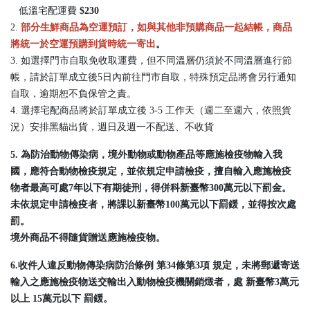
低溫宅配運費
$230
2.
部分生鮮商品為空運預訂，如與其他非預購商品一起結帳，商品
將統一於空運預購到貨時統一寄出
。
3. 如選擇門市自取免收取運費，但不同溫層仍須於不同溫層進行節
帳，請於訂單成立後5日內前往門市自取，特殊預定品將會另行通知
自取，逾期恕不負保管之責。
4. 選擇宅配商品將於訂單成立後 3-5 工作天（週二至週六，依照貨
況）安排黑貓出貨，週日及週一不配送、不收貨
5. 為防治動物傳染病，境外動物或動物產品等應施檢疫物輸入我
國，應符合動物檢疫規定，並依規定申請檢疫，擅自輸入應施檢疫
物者最高可處7年以下有期徒刑，得併科新臺幣300萬元以下罰金。
未依規定申請檢疫者，將課以新臺幣100萬元以下罰鍰，並得按次處
罰。
境外商品不得隨貨贈送應施檢疫物。
6.收件人違反動物傳染病防治條例 第34條第3項 規定，未將郵遞寄送
輸入之應施檢疫物送交輸出入動物檢疫機關銷燬者，處 新臺幣3萬元
以上 15萬元以下 罰鍰。