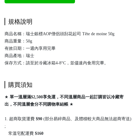
規格說明
商品名稱：瑞士銀標AOP僧侶頭刮花起司 Tête de moine 50g
商品重量：50g
有效日期：一週內享用完畢
商品產地：瑞士
保存方式：請至於冷藏冰箱4-8°C，並儘速內食用完畢。
購買須知
★
單一溫層滿$2,500享免運，不同溫層商品一起訂購皆以冷藏寄
出，
不同溫層會分不同購物車結帳
★
1. 超商取貨運費
$90
(部分易碎商品、及體積較大商品無法超商寄送)
;
常溫宅配運費
$160