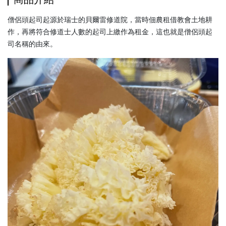
僧侶頭起司起源於瑞士的貝爾雷修道院，當時佃農租借教會土地耕
作，再將符合修道士人數的起司上繳作為租金，這也就是僧侶頭起
司名稱的由來。