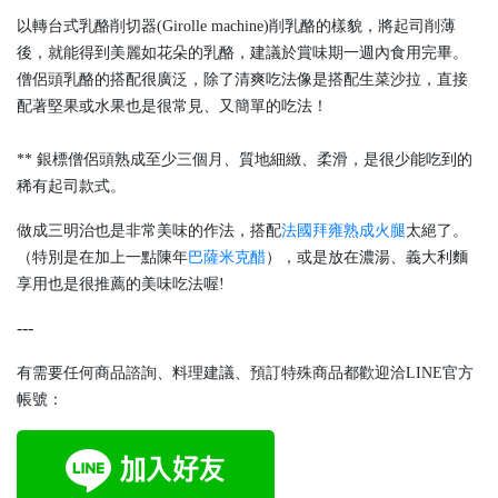
以轉台式乳酪削切器(Girolle machine)削乳酪的樣貌，將起司削薄
後，就能得到美麗如花朵的乳酪，建議於賞味期一週內食用完畢。
僧侶頭乳酪的搭配很廣泛，除了清爽吃法像是搭配生菜沙拉，直接
配著堅果或水果也是很常見、又簡單的吃法！
** 銀標僧侶頭熟成至少三個月、質地細緻、柔滑，是很少能吃到的
稀有起司款式。
做成三明治也是非常美味的作法，搭配
法國拜雍熟成火腿
太絕了。
（特別是在加上一點陳年
巴薩米克醋
），或是放在濃湯、義大利麵
享用也是很推薦的美味吃法喔!
---
有需要任何商品諮詢、料理建議、預訂特殊商品都歡迎洽LINE官方
帳號：