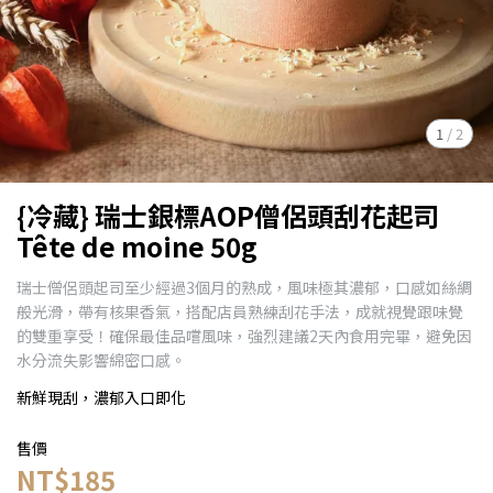
1
/
2
{冷藏} 瑞士銀標AOP僧侶頭刮花起司
Tête de moine 50g
瑞士僧侶頭起司至少經過3個月的熟成，風味極其濃郁，口感如絲綢
般光滑，帶有核果香氣，搭配店員熟練刮花手法，成就視覺跟味覺
的雙重享受！確保最佳品嚐風味，強烈建議2天內食用完畢，避免因
水分流失影響綿密口感。
新鮮現刮，濃郁入口即化
售價
NT$185