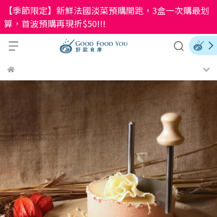
【季節限定】新鮮法國淡菜預購開跑，3盒一次購最划
算，首波預購再現折$50!!!