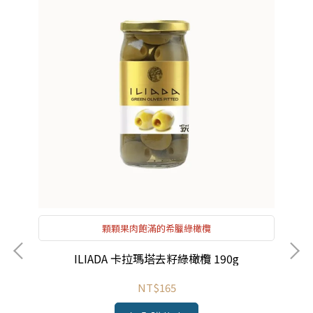
顆顆果肉飽滿的希臘綠橄欖
ILIADA 卡拉瑪塔去籽綠橄欖 190g
NT$165