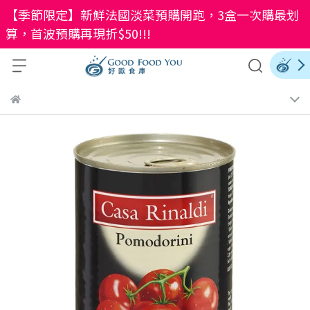
【季節限定】新鮮法國淡菜預購開跑，3盒一次購最划
算，首波預購再現折$50!!!