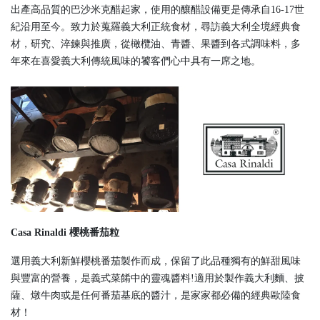
出產高品質的巴沙米克醋起家，使用的釀醋設備更是傳承自16-17世
紀沿用至今。致力於蒐羅義大利正統食材，尋訪義大利全境經典食
材，研究、淬鍊與推廣，從橄欖油、青醬、果醬到各式調味料，多
年來在喜愛義大利傳統風味的饕客們心中具有一席之地。
Casa Rinaldi 櫻桃番茄粒
選用義大利新鮮櫻桃番茄製作而成，保留了此品種獨有的鮮甜風味
與豐富的營養，是義式菜餚中的靈魂醬料!適用於製作義大利麵、披
薩、燉牛肉或是任何番茄基底的醬汁，是家家都必備的經典歐陸食
材！