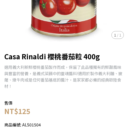
1
/
1
Casa Rinaldi 櫻桃番茄粒 400g
選用義大利新鮮櫻桃番茄製作而成，保留了此品種獨有的鮮甜風味
與豐富的營養，是義式菜餚中的靈魂醬料!適用於製作義大利麵、披
薩、燉牛肉或是任何番茄基底的醬汁，是家家都必備的經典歐陸食
材！
售價
NT$125
商品編號:
ALS01504