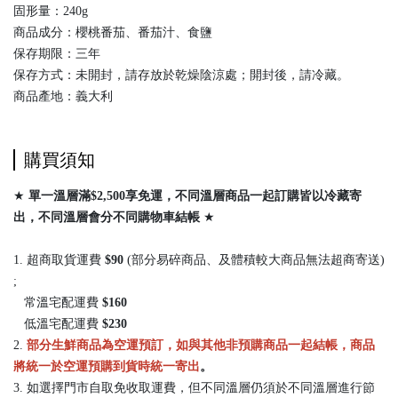
固形量：240g
商品成分：櫻桃番茄、番茄汁、食鹽
保存期限：三年
保存方式：未開封，請存放於乾燥陰涼處；開封後，請冷藏。
商品產地：義大利
購買須知
★
單一溫層滿$2,500享免運，不同溫層商品一起訂購皆以冷藏寄
出，
不同溫層會分不同購物車結帳
★
1. 超商取貨運費
$90
(部分易碎商品、及體積較大商品無法超商寄送)
;
常溫宅配運費
$160
低溫宅配運費
$230
2.
部分生鮮商品為空運預訂，如與其他非預購商品一起結帳，商品
將統一於空運預購到貨時統一寄出
。
3. 如選擇門市自取免收取運費，但不同溫層仍須於不同溫層進行節