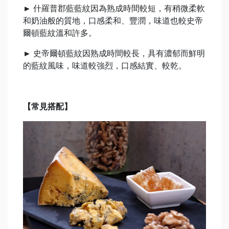
►
什羅普郡藍藍紋因為熟成時間較短，有稍微柔軟
和奶油般的質地，口感柔和、豐潤，味道也較史帝
爾頓藍紋溫和許多。
►
史帝爾頓藍紋因熟成時間較長，具有濃郁而鮮明
的藍紋風味，味道較強烈，口感結實、較乾。
【常見搭配】