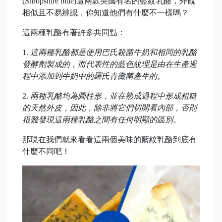
(Shropshire blue)這兩款英國有名的藍紋乳酪，外觀
相似且不易辨認，你知道他們有什麼不一樣嗎？
這兩種乳酪有著許多共同點：
1.
這兩種乳酪都是使用巴氏殺菌牛奶和相同的乳酪
發酵劑製成的，而代表性的藍色紋理是由在生產過
程中添加到牛奶中的羅氏青黴菌產生的。
2.
兩種乳酪均為圓柱形，並在熟成過程中形成粗糙
的天然外皮，因此，除非將它們切開看內部，否則
很難發現這兩種乳酪之間有任何明顯的區別。
那現在我們就來看看這兩個美味的藍紋乳酪到底有
什麼不同吧！