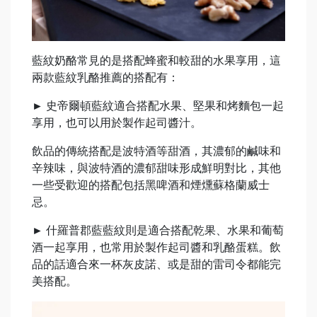
藍紋奶酪常見的是搭配蜂蜜和較甜的水果享用，這
兩款藍紋乳酪推薦的搭配有：
►
史帝爾頓藍紋適合搭配水果、堅果和烤麵包一起
享用，也可以用於製作起司醬汁。
飲品的傳統搭配是波特酒等甜酒，其濃郁的鹹味和
辛辣味，與波特酒的濃郁甜味形成鮮明對比，其他
一些受歡迎的搭配包括黑啤酒和煙燻蘇格蘭威士
忌。
►
什羅普郡藍藍紋則是適合搭配乾果、水果和葡萄
酒一起享用，也常用於製作起司醬和乳酪蛋糕。飲
品的話適合來一杯灰皮諾、或是甜的雷司令都能完
美搭配。