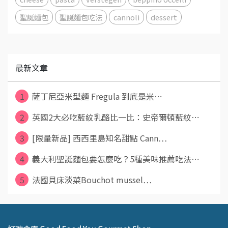
聖誕麵包
聖誕麵包吃法
cannoli
dessert
最新文章
1
薩丁尼亞米型麵 Fregula 到底是米⋯
2
英國2大必吃藍紋乳酪比一比：史帝爾頓藍紋⋯
3
[限量新品] 西西里島知名甜點 Cann⋯
4
義大利聖誕麵包要怎麼吃？5種美味推薦吃法⋯
5
法國貝床淡菜Bouchot mussel⋯