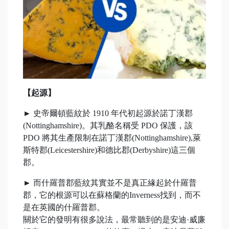
【起源】
►
史帝爾頓藍紋於 1910 年代初起源於諾丁漢郡
(Nottinghamshire)。其乳酪名稱受 PDO 保護，該
PDO 將其生產限制在諾丁漢郡(Nottinghamshire),萊
斯特郡(Leicestershire)和德比郡(Derbyshire)這三個
郡。
►
而什羅普郡藍紋其實並不是真正緣起於什羅普
郡，它的根源可以在蘇格蘭的Inverness找到，而不
是在英國的什羅普郡。
關於它的發明有很多說法，最常聽到的是安迪·威廉