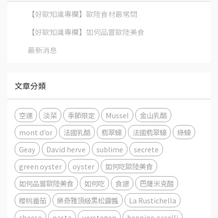
【好歐知識專欄】歐陸食材最常問
【好歐知識專欄】如何品嘗歐陸美食
最新消息
文章分類
空運
淡菜
季節限定
Mussel
金山乳酪
mont d'or
法國乳酪
翡翠蠔
法國翡翠蠔
綠蠔
Geay
David herve
sublime
secrete
green oyster
oyster
如何吃歐陸美食
如何品嘗歐陸美食
如何吃
食譜
巴薩米克醋
櫻桃番茄
樂奇雅頂級黑松露醬
La Rustichella
cheese
pasta
verstegen
beppino occelli