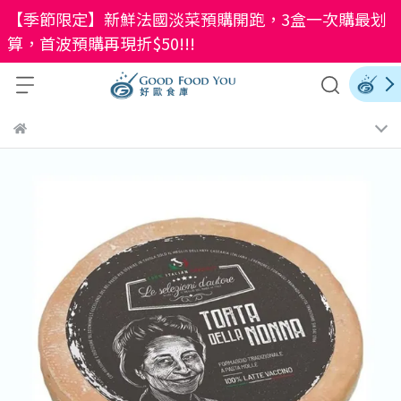
【季節限定】新鮮法國淡菜預購開跑，3盒一次購最划
算，首波預購再現折$50!!!