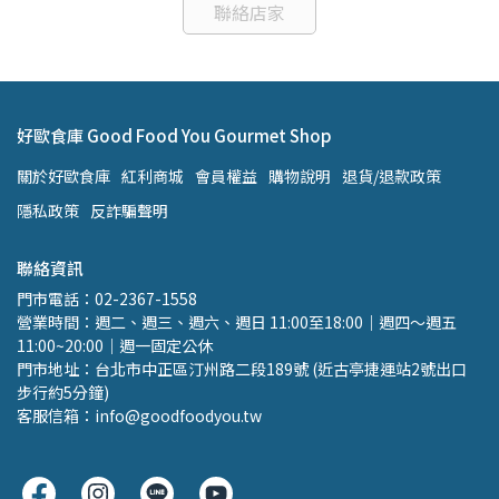
聯絡店家
好歐食庫 Good Food You Gourmet Shop
關於好歐食庫
紅利商城
會員權益
購物說明
退貨/退款政策
隱私政策
反詐騙聲明
聯絡資訊
門市電話：02-2367-1558 
營業時間：週二、週三、週六、週日 11:00至18:00｜週四～週五 
11:00~20:00｜週一固定公休
門市地址：台北市中正區汀州路二段189號 (近古亭捷運站2號出口 
步行約5分鐘)
客服信箱：info@goodfoodyou.tw