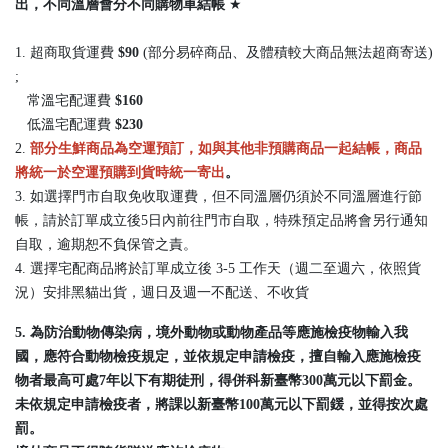
出，
不同溫層會分不同購物車結帳
★
1. 超商取貨運費
$90
(部分易碎商品、及體積較大商品無法超商寄送)
;
常溫宅配運費
$160
低溫宅配運費
$230
2.
部分生鮮商品為空運預訂，如與其他非預購商品一起結帳，商品
將統一於空運預購到貨時統一寄出
。
3. 如選擇門市自取免收取運費，但不同溫層仍須於不同溫層進行節
帳，請於訂單成立後5日內前往門市自取，特殊預定品將會另行通知
自取，逾期恕不負保管之責。
4. 選擇宅配商品將於訂單成立後 3-5 工作天（週二至週六，依照貨
況）安排黑貓出貨，週日及週一不配送、不收貨
5. 為防治動物傳染病，境外動物或動物產品等應施檢疫物輸入我
國，應符合動物檢疫規定，並依規定申請檢疫，擅自輸入應施檢疫
物者最高可處7年以下有期徒刑，得併科新臺幣300萬元以下罰金。
未依規定申請檢疫者，將課以新臺幣100萬元以下罰鍰，並得按次處
罰。