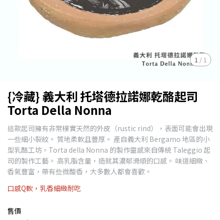
1
/
1
{冷藏} 義大利 托塔德拉諾娜乾酪起司
Torta Della Nonna
這款起司擁有非常樸實天然的外皮（rustic rind），表面可能會出現
一些細小裂紋。 質地柔軟且豐厚。 產自義大利 Bergamo 地區的小
型乳酪工坊，Torta della Nonna 的製作靈感來自傳統 Taleggio 起
司的製作工藝。 高乳脂含量，造就其濃郁滑順的口感。 味道細緻、
香氣豐富，帶有些微酸香，大多數人都會喜歡。
口感Q軟，乳香細緻耐吃
售價