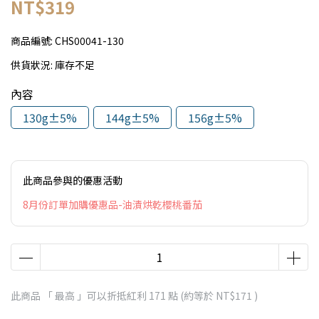
NT$319
商品編號:
CHS00041-130
供貨狀況:
庫存不足
內容
130g±5%
144g±5%
156g±5%
此商品參與的優惠活動
8月份訂單加購優惠品-油漬烘乾櫻桃番茄
此商品 「 最高 」可以折抵紅利
171
點 (約等於
NT$171
)