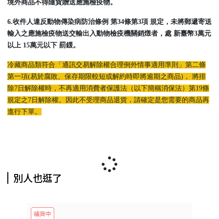
境外商品不得隨貨贈送應施檢疫物。
6.收件人違反動物傳染病防治條例 第34條第3項 規定，未將郵遞寄送
輸入之應施檢疫物送交輸出入動物檢疫機關銷燬者，處 新臺幣3萬元
以上 15萬元以下 罰鍰。
冷藏商品類符合「通訊交易解除權合理例外情事適用準則」第二條
第一項(易於腐敗、保存期限較短或解約時即將逾期之商品)， 將排
除7日解除權時，不再適用消費者保護法（以下簡稱消保法）第19條
規定之7日解除權。因此不受理商品退貨，請確定是您需要的商品再
進行下單。
別人也逛了
補貨中