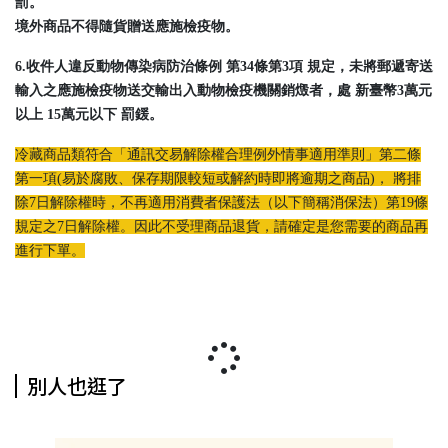
罰。
境外商品不得隨貨贈送應施檢疫物。
6.收件人違反動物傳染病防治條例 第34條第3項 規定，未將郵遞寄送
輸入之應施檢疫物送交輸出入動物檢疫機關銷燬者，處 新臺幣3萬元
以上 15萬元以下 罰鍰。
冷藏商品類符合「通訊交易解除權合理例外情事適用準則」第二條
第一項(易於腐敗、保存期限較短或解約時即將逾期之商品)， 將排
除7日解除權時，不再適用消費者保護法（以下簡稱消保法）第19條
規定之7日解除權。因此不受理商品退貨，請確定是您需要的商品再
進行下單。
別人也逛了