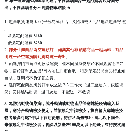
★
單一溫層滿$2,500享免運，不同溫層商品一起訂購皆以冷藏寄
出，
不同溫層會分不同購物車結帳
★
1. 超商取貨運費
$90
(部分易碎商品、及體積較大商品無法超商寄送)
;
常溫宅配運費
$160
低溫宅配運費
$230
2.
部分生鮮商品為空運預訂，如與其他非預購商品一起結帳，商品
將統一於空運預購到貨時統一寄出
。
3. 如選擇門市自取免收取運費，但不同溫層仍須於不同溫層進行節
帳，請於訂單成立後5日內前往門市自取，特殊預定品將會另行通知
自取，逾期恕不負保管之責。
4. 選擇宅配商品將於訂單成立後 3-5 工作天（週二至週六，依照貨
況）安排黑貓出貨，週日及週一不配送、不收貨
5. 為防治動物傳染病，境外動物或動物產品等應施檢疫物輸入我
國，應符合動物檢疫規定，並依規定申請檢疫，擅自輸入應施檢疫
物者最高可處7年以下有期徒刑，得併科新臺幣300萬元以下罰金。
未依規定申請檢疫者，將課以新臺幣100萬元以下罰鍰，並得按次處