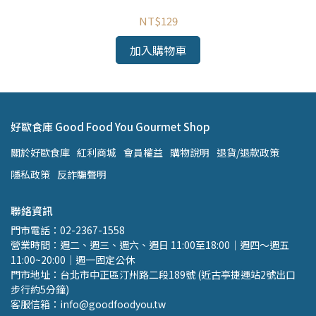
NT$129
加入購物車
好歐食庫 Good Food You Gourmet Shop
關於好歐食庫
紅利商城
會員權益
購物說明
退貨/退款政策
隱私政策
反詐騙聲明
聯絡資訊
門市電話：02-2367-1558 
營業時間：週二、週三、週六、週日 11:00至18:00｜週四～週五 
11:00~20:00｜週一固定公休
門市地址：台北市中正區汀州路二段189號 (近古亭捷運站2號出口 
步行約5分鐘)
客服信箱：info@goodfoodyou.tw