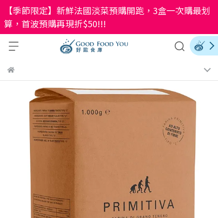
【季節限定】新鮮法國淡菜預購開跑，3盒一次購最划
算，首波預購再現折$50!!!