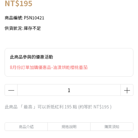
NT$195
商品編號:
PSN10421
供貨狀況:
庫存不足
此商品參與的優惠活動
8月份訂單加購優惠品-油漬烘乾櫻桃番茄
此商品 「 最高 」可以折抵紅利
195
點 (約等於
NT$195
)
商品介紹
規格說明
購買須知