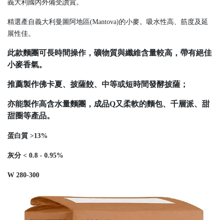
義大利國內外備受讚賞。
精選產自義大利曼圖阿地區(Mantova)的小麥。吸水性高、筋度及延
展性佳。
此款麵團可長時間操作，礦物質與纖維含量較高，帶有絕佳
小麥香氣。
推薦製作佛卡夏、披薩餃、中等或短時間發酵披薩；
亦能製作高含水量麵團，成品Q又柔軟的麵包、千層派、甜
甜圈等產品。
蛋白質 >13%
灰分 < 0.8 - 0.95%
W 280-300