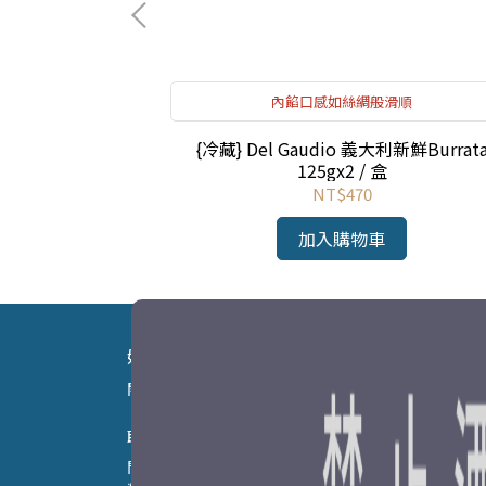
內餡口感如絲綢般滑順
is 法國普尼耶奧賽嘉魚
{冷藏} Del Gaudio 義大利新鮮Burrat
30g
125gx2 / 盒
NT$470
加入購物車
好歐食庫 Good Food You Gourmet Shop
關於好歐食庫
紅利商城
會員權益
購物說明
聯絡資訊
門市電話：02-2367-1558 