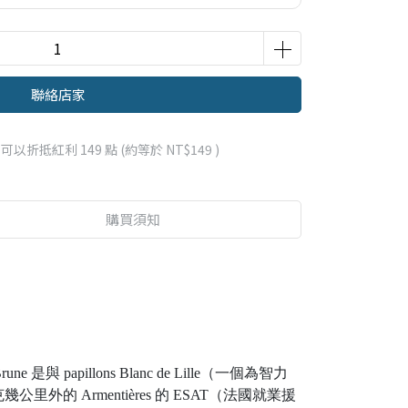
聯絡店家
 」可以折抵紅利
149
點 (約等於
NT$149
)
購買須知
ne 是與 papillons Blanc de Lille（一個為智力
Armentières 的 ESAT（法國就業援