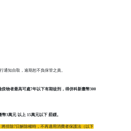
另行通知自取，逾期恕不負保管之責。
疫物者最高可處7年以下有期徒刑，得併科新臺幣300
3萬元 以上 15萬元以下 罰鍰。
 將排除7日解除權時，不再適用消費者保護法（以下