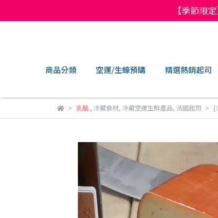
【季節限定
商品分類
空運/生蠔預購
精選熱銷起司
乳酪
,
冷藏食材
,
冷藏空運生鮮產品
,
法國起司
{