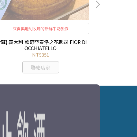
來自奧地利牧場的新鮮牛奶製作
冷藏} 義大利 歐奇亞泰洛之花起司 FIOR DI
{冷藏} 法國Ge
OCCHIATELLO
NT$351
聯絡店家