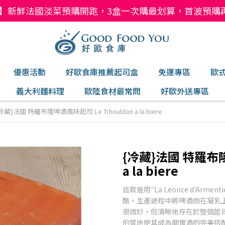
】新鮮法國淡菜預購開跑，3盒一次購最划算，首波預購再現折
優惠活動
好歐食庫推薦起司盒
免運專區
歐
義大利麵料理
歐陸食材最常問
好歐外送專區
冷藏}法國 特羅布隆啤酒風味起司 Le Trhoublon a la biere
{冷藏}法國 特羅布隆
a la biere
這款是用"La Leonce d'Arme
酪，生產過程中將啤酒倒在凝乳上
很微妙，但清晰地存在於整個起司中。 
的質地使其成為開胃酒的完美搭