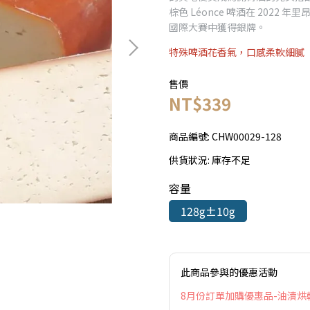
棕色 Léonce 啤酒在 2022 年
國際大賽中獲得銀牌。
特殊啤酒花香氣，口感柔軟細膩
售價
NT$339
商品編號:
CHW00029-128
供貨狀況:
庫存不足
容量
128g±10g
此商品參與的優惠活動
8月份訂單加購優惠品-油漬烘