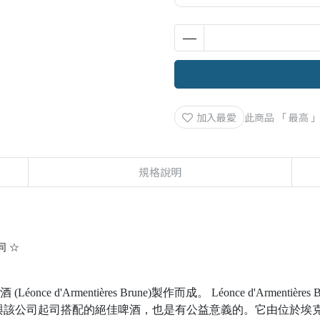
加入最愛
此商品 「 最高
規格說明
同 ☆
d'Armentières Brune)製作而成。 Léonce d'Armentières Bru
司起司搭配的絕佳啤酒，也是有公益意義的。它由位於埃克幾公里外的 