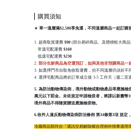
購買須知
★
單一溫層滿$2,500享免運，不同溫層商品一起訂購
1. 超商取貨運費
$90
(部分易碎商品、及體積較大商品無
常溫宅配運費
$160
低溫宅配運費
$230
2.
部分生鮮商品為空運預訂，如與其他非預購商品一
3. 如選擇門市自取免收取運費，但不同溫層仍須於
4. 選擇宅配商品將於訂單成立後 3-5 工作天（週
5. 為防治動物傳染病，境外動物或動物產品等應施
萬元以下罰金。未依規定申請檢疫者，將課以新臺幣1
境外商品不得隨貨贈送應施檢疫物。
6.收件人違反動物傳染病防治條例 第34條第3項 規
冷藏商品類符合「通訊交易解除權合理例外情事適用準