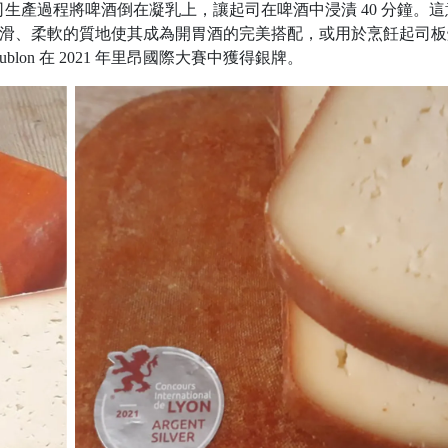
生產過程將啤酒倒在凝乳上，讓起司在啤酒中浸漬 40 分鐘。
8 週。其光滑、柔軟的質地使其成為開胃酒的完美搭配，或用於烹飪起司板
ublon 在 2021 年里昂國際大賽中獲得銀牌。