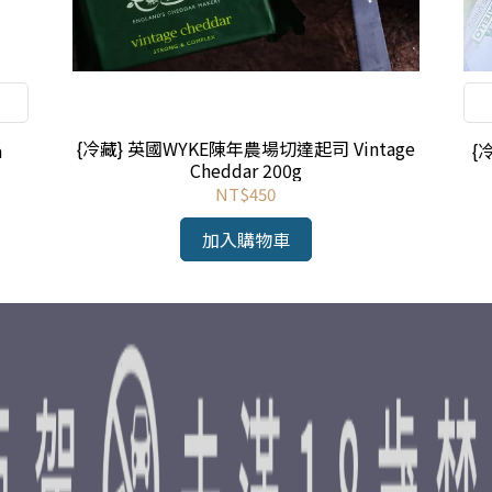
{冷藏} 英國WYKE陳年農場切達起司 Vintage
a
{
Cheddar 200g
NT$450
加入購物車
退貨/退款政策
隱私政策
反詐騙聲明