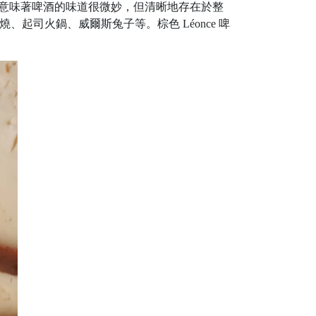
這意味著啤酒的味道很微妙，但清晰地存在於整
燒、起司火鍋、威爾斯兔子等。棕色 Léonce 啤