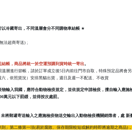
皆以冷藏寄出，
不同溫層會分不同購物車結帳
★
法超商寄送) ;
起結帳，商品將統一於空運預購到貨時統一寄出
。
不同溫層進行節帳，請於訂單成立後5日內前往門市自取，特殊預定品將會
二至週六，依照貨況）安排黑貓出貨，週日及週一不配送、不收貨
檢疫物輸入我國，應符合動物檢疫規定，並依規定申請檢疫，擅自輸入應施檢
00萬元以下罰鍰，並得按次處罰。
定，未將郵遞寄送輸入之應施檢疫物送交輸出入動物檢疫機關銷燬者，處 新臺幣
則」第二條第一項(易於腐敗、保存期限較短或解約時即將逾期之商品)，