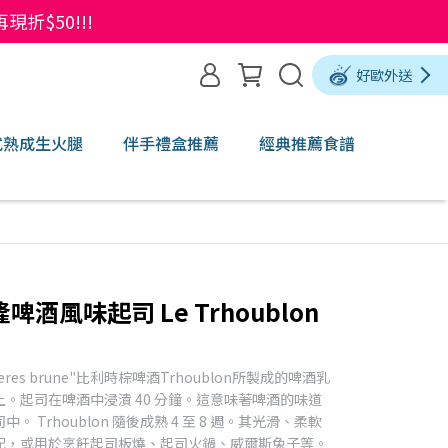
$50!!!
好歐外送
式熟成生火腿
伴手禮盒推薦
經典推薦食譜
啤酒風味起司 Le Trhoublon
ntieres brune"比利時棕啤酒Trhoublon所製成的啤酒乳
。起司在啤酒中浸漬 40 分鐘。這意味著啤酒的味道
Trhoublon 隨後成熟 4 至 8 週。其光滑、柔軟
配，或用於烹飪起司板燒、起司火鍋、威爾斯兔子等。