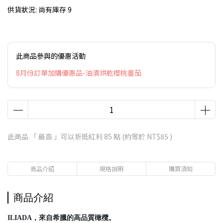
供貨狀況:
尚有庫存 9
此商品參與的優惠活動
8月份訂單加購優惠品-油漬烘乾櫻桃番茄
此商品 「 最高 」可以折抵紅利
85
點 (約等於
NT$85
)
商品介紹
規格說明
購買須知
商品介紹
ILIADA，來自希臘的高品質橄欖。