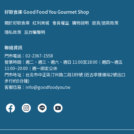
好歐食庫 Good Food You Gourmet Shop
關於好歐食庫
紅利商城
會員權益
購物說明
退貨/退款政策
隱私政策
反詐騙聲明
聯絡資訊
門市電話：02-2367-1558 
營業時間：週二、週三、週六、週日 11:00至18:00｜週四～週五 
11:00~20:00｜週一固定公休
門市地址：台北市中正區汀州路二段189號 (近古亭捷運站2號出口 
步行約5分鐘)
客服信箱：info@goodfoodyou.tw