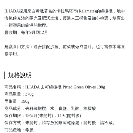
ILIADA採用來自希臘著名的卡拉馬塔市(Kalamata)的綠橄欖，地中
海氣候充沛的陽光及肥沃土壤，經過人工採集及細心挑選，培育出
一顆顆果肉飽滿的橄欖。
豐收期：每年9月到12月
建議食用方法：適合搭配沙拉、前菜或做成醬汁。也可當作零嘴直
接享用。
規格說明
商品名稱：
ILIADA 去籽綠橄欖 Pitted Green Olives 190g
商品重量：370g
固形量：190g
商品成分：去籽綠橄欖、水、食鹽、乳酸、檸檬酸
保存期限：18個月(未開封)，14天(開封後)
保存方式：未開封，請存放於陰涼乾燥處；開封後，請冷藏。
商品產地：希臘