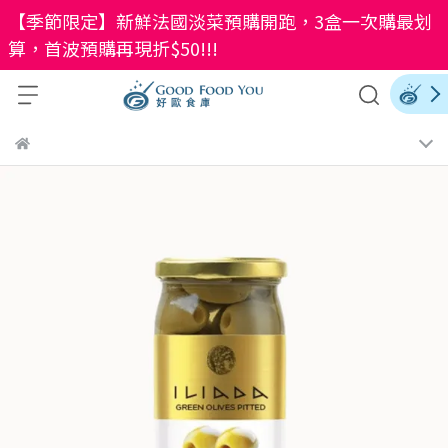
【季節限定】新鮮法國淡菜預購開跑，3盒一次購最划
算，首波預購再現折$50!!!