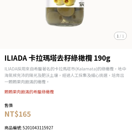
1
/
1
ILIADA 卡拉瑪塔去籽綠橄欖 190g
ILIADA採用來自希臘著名的卡拉馬塔市(Kalamata)的綠橄欖，地中
海氣候充沛的陽光及肥沃土壤，經過人工採集及細心挑選，培育出
一顆顆果肉飽滿的橄欖。
顆顆果肉飽滿的希臘綠橄欖
售價
NT$165
商品編號:
5201043115927