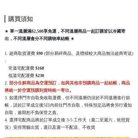
購買須知
★
單一溫層滿$2,500享免運，不同溫層商品一起訂購皆以冷藏寄
出，
不同溫層會分不同購物車結帳
★
1. 超商取貨運費
$90
(部分易碎商品、及體積較大商品無法超商寄送)
;
常溫宅配運費
$160
低溫宅配運費
$230
2.
部分生鮮商品為空運預訂，如與其他非預購商品一起結帳，商品
將統一於空運預購到貨時統一寄出
。
3. 如選擇門市自取免收取運費，但不同溫層仍須於不同溫層進行節
帳，請於訂單成立後5日內前往門市自取，特殊預定品將會另行通知
自取，逾期恕不負保管之責。
4. 選擇宅配商品將於訂單成立後 3-5 工作天（週二至週六，依照貨
況）安排黑貓出貨，週日及週一不配送、不收貨