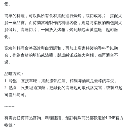
愛。
簡單的料理，可以與所有食材搭配進行焗烤，或切成薄片，搭配火
腿一童品嘗。而荷蘭當地製作的料理名物，則是將柔軟的麵包與火
腿薄片、高達切片，一同放入烤箱，烤到麵包金黃焦脆、起司融
化。
高端的料理會將高達與白酒調和，再加上店家特製的香料予以融
合，作為食材的填餡或沾醬，製成鹹派或義大利麵，都再適合不
過。
品嚐方式：
1. 冷盤—直接單吃，搭配濃郁紅酒、精釀啤酒就是最棒的享受。
2. 熱食—只要經過加熱，把融化的高達起司取代洛克雷，或製成起
司醬汁均可。
-------
有需要任何商品諮詢、料理建議、預訂特殊商品都歡迎洽LINE官方
帳號：