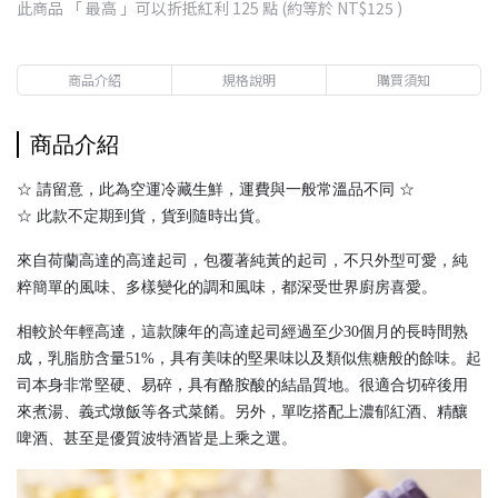
此商品 「 最高 」可以折抵紅利
125
點 (約等於
NT$125
)
商品介紹
規格說明
購買須知
商品介紹
☆ 請留意，此為空運冷藏生鮮，運費與一般常溫品不同 ☆
☆ 此款不定期到貨，貨到隨時出貨。
來自荷蘭高達的高達起司，包覆著純黃的起司，不只外型可愛，純
粹簡單的風味、多樣變化的調和風味，都深受世界廚房喜愛。
相較於年輕高達，這款陳年的高達起司經過至少30個月的長時間熟
成，乳脂肪含量51%，具有美味的堅果味以及類似焦糖般的餘味。起
司本身非常堅硬、易碎，具有酪胺酸的結晶質地。很適合切碎後用
來煮湯、義式燉飯等各式菜餚。另外，單吃搭配上濃郁紅酒、精釀
啤酒、甚至是優質波特酒皆是上乘之選。