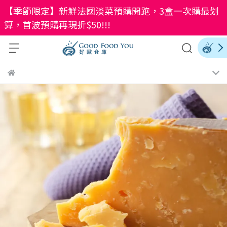
【季節限定】新鮮法國淡菜預購開跑，3盒一次購最划
算，首波預購再現折$50!!!