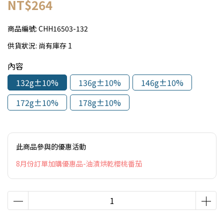
NT$264
商品編號:
CHH16503-132
供貨狀況:
尚有庫存 1
內容
132g±10%
136g±10%
146g±10%
172g±10%
178g±10%
此商品參與的優惠活動
8月份訂單加購優惠品-油漬烘乾櫻桃番茄