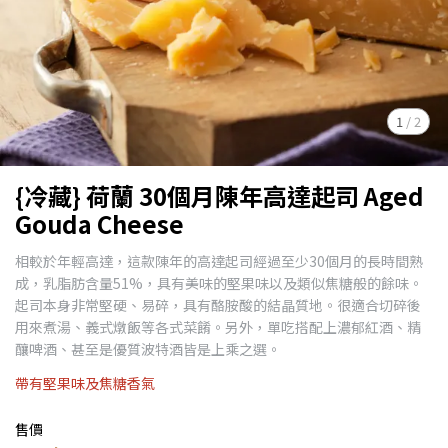
1
/
2
{冷藏} 荷蘭 30個月陳年高達起司 Aged
Gouda Cheese
相較於年輕高達，這款陳年的高達起司經過至少30個月的長時間熟
成，乳脂肪含量51%，具有美味的堅果味以及類似焦糖般的餘味。
起司本身非常堅硬、易碎，具有酪胺酸的結晶質地。很適合切碎後
用來煮湯、義式燉飯等各式菜餚。另外，單吃搭配上濃郁紅酒、精
釀啤酒、甚至是優質波特酒皆是上乘之選。
帶有堅果味及焦糖香氣
售價