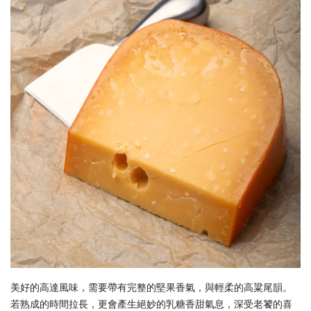
美好的高達風味，需要帶有完整的堅果香氣，與輕柔的高粱尾韻。
若熟成的時間拉長，更會產生絕妙的乳糖香甜氣息，深受老饕的喜