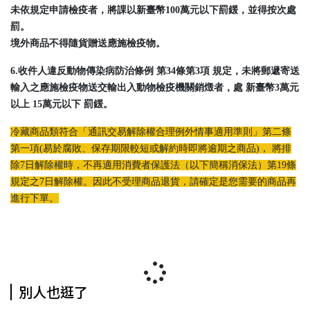
未依規定申請檢疫者，將課以新臺幣100萬元以下罰鍰，並得按次處
罰。
境外商品不得隨貨贈送應施檢疫物。
6.收件人違反動物傳染病防治條例 第34條第3項 規定，未將郵遞寄送
輸入之應施檢疫物送交輸出入動物檢疫機關銷燬者，處 新臺幣3萬元
以上 15萬元以下 罰鍰。
冷藏商品類符合「通訊交易解除權合理例外情事適用準則」第二條
第一項(易於腐敗、保存期限較短或解約時即將逾期之商品)， 將排
除7日解除權時，不再適用消費者保護法（以下簡稱消保法）第19條
規定之7日解除權。因此不受理商品退貨，請確定是您需要的商品再
進行下單。
別人也逛了