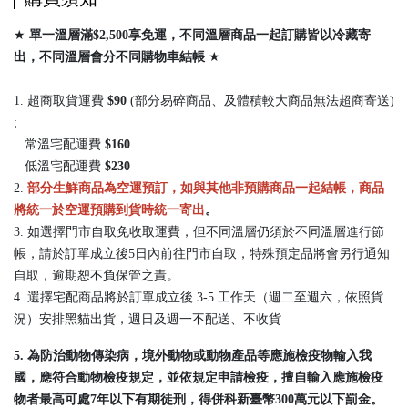
★
單一溫層滿$2,500享免運，不同溫層商品一起訂購皆以冷藏寄
出，
不同溫層會分不同購物車結帳
★
1. 超商取貨運費
$90
(部分易碎商品、及體積較大商品無法超商寄送)
;
常溫宅配運費
$160
低溫宅配運費
$230
2.
部分生鮮商品為空運預訂，如與其他非預購商品一起結帳，商品
將統一於空運預購到貨時統一寄出
。
3. 如選擇門市自取免收取運費，但不同溫層仍須於不同溫層進行節
帳，請於訂單成立後5日內前往門市自取，特殊預定品將會另行通知
自取，逾期恕不負保管之責。
4. 選擇宅配商品將於訂單成立後 3-5 工作天（週二至週六，依照貨
況）安排黑貓出貨，週日及週一不配送、不收貨
5. 為防治動物傳染病，境外動物或動物產品等應施檢疫物輸入我
國，應符合動物檢疫規定，並依規定申請檢疫，擅自輸入應施檢疫
物者最高可處7年以下有期徒刑，得併科新臺幣300萬元以下罰金。