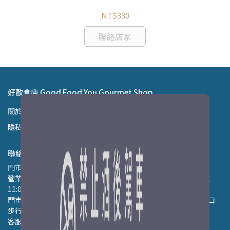
NT$330
聯絡店家
好歐食庫 Good Food You Gourmet Shop
關於好歐食庫
紅利商城
會員權益
購物說明
退貨/退款政策
隱私政策
反詐騙聲明
聯絡資訊
門市電話：02-2367-1558 
營業時間：週二、週三、週六、週日 11:00至18:00｜週四～週五 
11:00~20:00｜週一固定公休
門市地址：台北市中正區汀州路二段189號 (近古亭捷運站2號出口 
步行約5分鐘)
客服信箱：info@goodfoodyou.tw