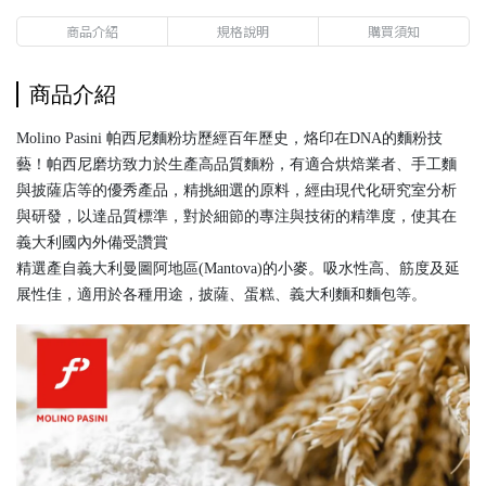
商品介紹
規格說明
購買須知
商品介紹
Molino Pasini 帕西尼麵粉坊歷經百年歷史，烙印在DNA的麵粉技
藝！帕西尼磨坊致力於生產高品質麵粉，有適合烘焙業者、手工麵
與披薩店等的優秀產品，精挑細選的原料，經由現代化研究室分析
與研發，以達品質標準，對於細節的專注與技術的精準度，使其在
義大利國內外備受讚賞
精選產自義大利曼圖阿地區(Mantova)的小麥。吸水性高、筋度及延
展性佳，適用於各種用途，披薩、蛋糕、義大利麵和麵包等。