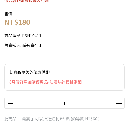
適合製作麵餃和義大利麵
售價
NT$180
商品編號:
PSN10411
供貨狀況:
尚有庫存 1
此商品參與的優惠活動
8月份訂單加購優惠品-油漬烘乾櫻桃番茄
此商品 「 最高 」可以折抵紅利
66
點 (約等於
NT$66
)