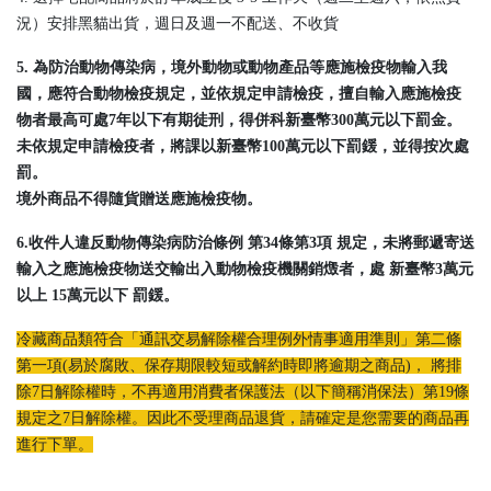
況）安排黑貓出貨，週日及週一不配送、不收貨
5. 為防治動物傳染病，境外動物或動物產品等應施檢疫物輸入我
國，應符合動物檢疫規定，並依規定申請檢疫，擅自輸入應施檢疫
物者最高可處7年以下有期徒刑，得併科新臺幣300萬元以下罰金。
未依規定申請檢疫者，將課以新臺幣100萬元以下罰鍰，並得按次處
罰。
境外商品不得隨貨贈送應施檢疫物。
6.收件人違反動物傳染病防治條例 第34條第3項 規定，未將郵遞寄送
輸入之應施檢疫物送交輸出入動物檢疫機關銷燬者，處 新臺幣3萬元
以上 15萬元以下 罰鍰。
冷藏商品類符合「通訊交易解除權合理例外情事適用準則」第二條
第一項(易於腐敗、保存期限較短或解約時即將逾期之商品)， 將排
除7日解除權時，不再適用消費者保護法（以下簡稱消保法）第19條
規定之7日解除權。因此不受理商品退貨，請確定是您需要的商品再
進行下單。