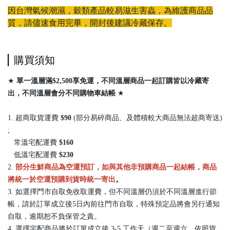
因台灣氣候潮濕，穀類產品較易滋生害蟲，為維護商品品
質，請儘速食用完畢，開封後建議冷藏保存。
購買須知
★
單一溫層滿$2,500享免運，不同溫層商品一起訂購皆以冷藏寄
出，
不同溫層會分不同購物車結帳
★
1. 超商取貨運費
$90
(部分易碎商品、及體積較大商品無法超商寄送)
;
常溫宅配運費
$160
低溫宅配運費
$230
2.
部分生鮮商品為空運預訂，如與其他非預購商品一起結帳，商品
將統一於空運預購到貨時統一寄出
。
3. 如選擇門市自取免收取運費，但不同溫層仍須於不同溫層進行節
帳，請於訂單成立後5日內前往門市自取，特殊預定品將會另行通知
自取，逾期恕不負保管之責。
4. 選擇宅配商品將於訂單成立後 3-5 工作天（週二至週六，依照貨