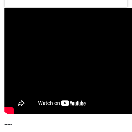
-----