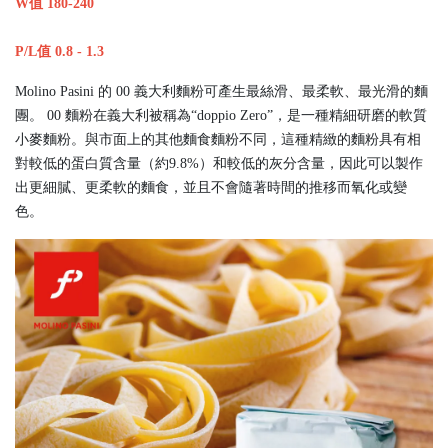
W值 180-240
P/L值 0.8 - 1.3
Molino Pasini 的 00 義大利麵粉可產生最絲滑、最柔軟、最光滑的麵
團。 00 麵粉在義大利被稱為“doppio Zero”，是一種精細研磨的軟質
小麥麵粉。與市面上的其他麵食麵粉不同，這種精緻的麵粉具有相
對較低的蛋白質含​​量（約9.8%）和較低的灰分含量，因此可以製作
出更細膩、更柔軟的麵食，並且不會隨著時間的推移而氧化或變
色。