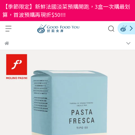
【季節限定】新鮮法國淡菜預購開跑，3盒一次購最划
算，首波預購再現折$50!!!