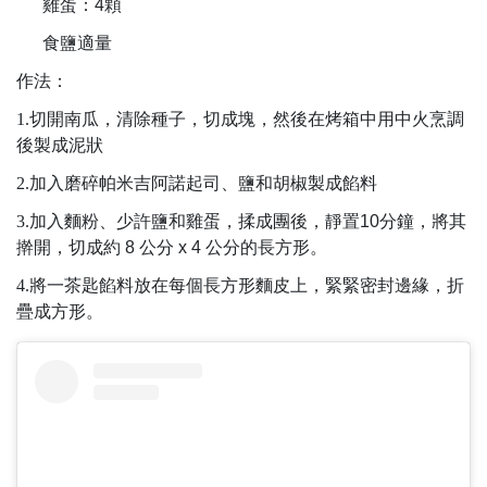
雞蛋：
4
顆
食鹽適量
作法：
1.切開南瓜，清除種子，切成塊，然後在烤箱中用中火烹調
後製成泥狀
2.加入磨碎帕米吉阿諾起司、鹽和胡椒製成餡料
3.加入麵粉、少許鹽和雞蛋，揉成團後，靜置
10
分鐘，將其
擀開，切成約
8
公分
x 4
公分的長方形。
4.將一茶匙餡料放在每個長方形麵皮上，緊緊密封邊緣，折
疊成方形。