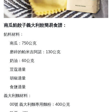
南瓜餡餃子義大利餃簡易食譜：
餡料材料：
南瓜：
750
公克
磨碎的帕米吉阿諾：
130
公克
奶油：
60
公克
荳蔻適量
胡椒適量
食鹽適量
義大利麵材料：
00
號
義大利麵專用麵粉：
400
公克