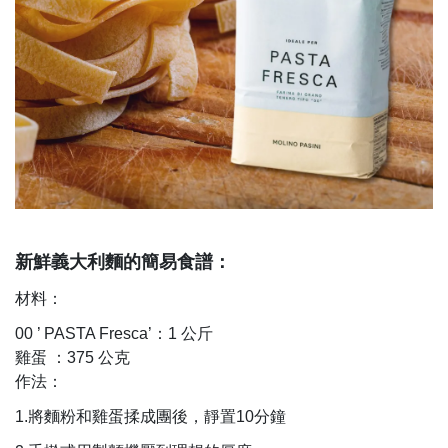
新鮮義大利麵的簡易食譜：
材料：
00 ’ PASTA Fresca’
：
1
公斤
雞蛋
：
375
公克
作法：
1.
將麵粉和雞蛋揉成團後，靜置
10
分鐘