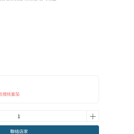
乾櫻桃番茄
聯絡店家