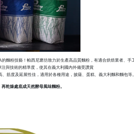
，烙印在DNA的麵粉技藝！帕西尼磨坊致力於生產高品質麵粉，有適合烘焙業
專注與技術的精準度，使其在義大利國內外備受讚賞
吸水性高、筋度及延展性佳，適用於各種用途，披薩、蛋糕、義大利麵和麵包等
，再乾燥處底成天然酵母風味麵粉。