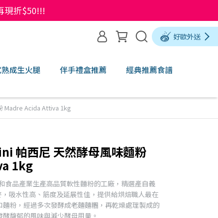
$50!!!
好歐外送
式熟成生火腿
伴手禮盒推薦
經典推薦食譜
re Acida Attiva 1kg
asini 帕西尼 天然酵母風味麵粉
va 1kg
專為職人和食品產業生產高品質軟性麵粉的工廠，精選產自義
的小麥，吸水性高、筋度及延展性佳，提供給烘焙職人最在
和麵粉，經過多次發酵成老麵麵糰，再乾燥處理製成的
發酵馥郁的風味與減少酵母用量。