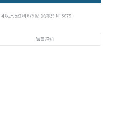
 」可以折抵紅利
675
點 (約等於
NT$675
)
購買須知