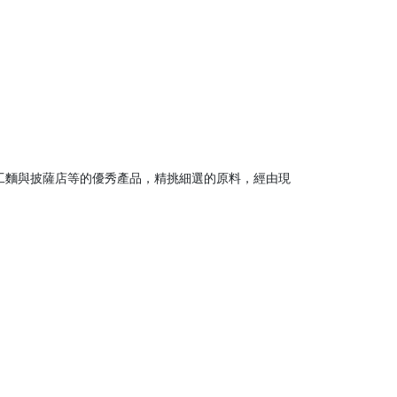
者、手工麵與披薩店等的優秀產品，精挑細選的原料，經由現
。