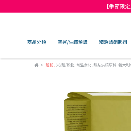
【季節限定
商品分類
空運/生蠔預購
精選熱銷起司
麵粉
,
米/麵/穀物
,
常溫食材
,
甜點烘焙原料
,
義大利M