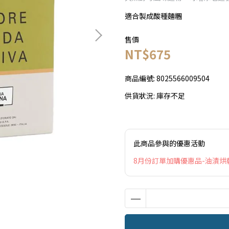
適合製成酸種麵糰
售價
NT$675
商品編號:
8025566009504
供貨狀況:
庫存不足
此商品參與的優惠活動
8月份訂單加購優惠品-油漬烘