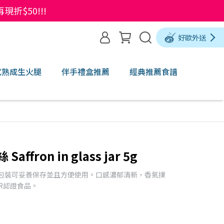
$50!!!
好歐外送
式熟成生火腿
伴手禮盒推薦
經典推薦食譜
fron in glass jar 5g
罐包裝可妥善保存並且方便使用。口感濃郁清新，香氣撲
R認證食品。