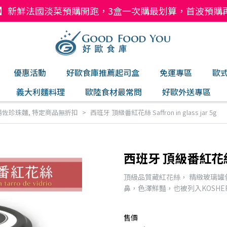
】新鮮法國淡菜預購開跑，3盒一次購最划算，首波預購再現折
優惠活動
好歐食庫推薦起司盒
免運專區
歐
義大利麵料理
歐陸食材最常問
好歐外送專區
湯佐珍珠麵
,
特定商品無折扣
西班牙 頂級番紅花絲 Saffron in glass jar 5g
西班牙 頂級番紅花絲 Saf
頂級品質藏紅花絲， 精緻玻璃
鼻，色澤鮮豔，也被列入KOSHE
售價