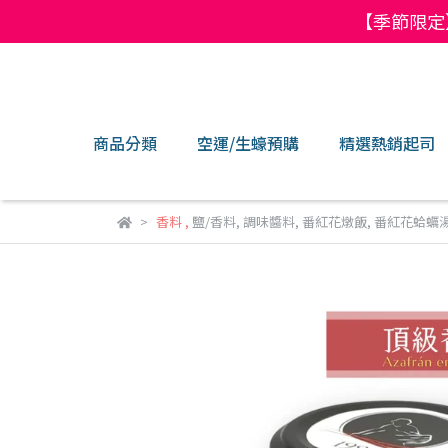
【季節限定
商品分類
空運/生蠔預購
精選熱銷起司
香料
,
鹽/香料
,
調味醬料
,
番紅花燉飯
,
番紅花蛤蠣