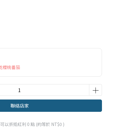
乾櫻桃番茄
聯絡店家
 」可以折抵紅利
0
點 (約等於
NT$0
)