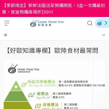
【季節限定】新鮮法國淡菜預購開跑，3盒一次購最划
算，首波預購再現折$50!!!
【好歐知識專欄】歐陸食材最常問