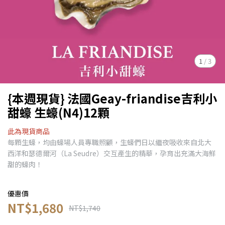
1
/
3
{本週現貨} 法國Geay-friandise吉利小
甜蠔 生蠔(N4)12顆
此為現貨商品
每顆生蠔，均由蠔場人員專職照顧，生蠔們日以繼夜吸收來自北大
西洋和瑟德爾河（La Seudre）交互產生的精華，孕育出充滿大海鮮
甜的蠔肉！​
優惠價
NT$1,680
NT$1,740