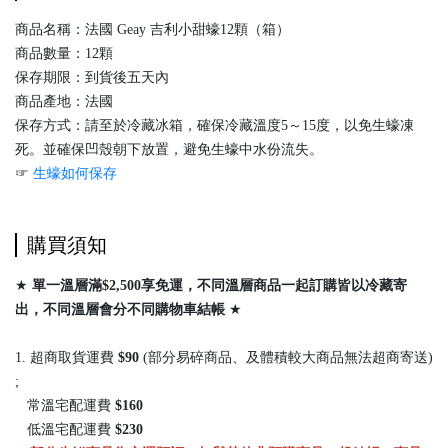
商品名稱：法國 Geay 吉利小甜蠔12顆（箱）
商品數量：12顆
保存期限：到貨後五天內
商品產地：法國
保存方式：請至於冷藏冰箱，確保冷藏溫度5～15度，以免生蠔凍
死。並確保凹殼朝下放置，避免生蠔中水份流失。
☞
生蠔如何保存
購買須知
★
單一溫層滿$2,500享免運，不同溫層商品一起訂購皆以冷藏寄
出，
不同溫層會分不同購物車結帳
★
1. 超商取貨運費
$90
(部分易碎商品、及體積較大商品無法超商寄送)
;
常溫宅配運費
$160
低溫宅配運費
$230