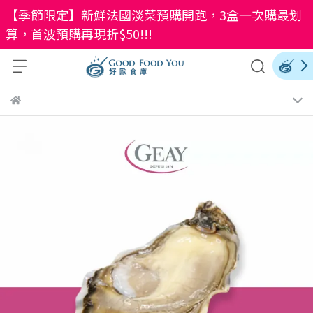
【季節限定】新鮮法國淡菜預購開跑，3盒一次購最划
算，首波預購再現折$50!!!