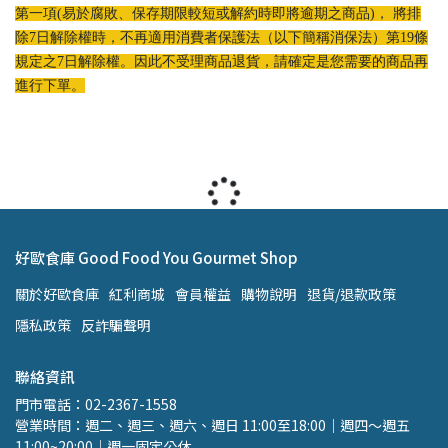
第一項(易於腐敗、保存期限較短或解約時即將逾期之商品)， 將排
除7日解除權時，不再適用消費者保護法（以下簡稱消保法）第19條
規定之7日解除權。因此不受理商品退貨，請確定是您需要的商品再
進行下單。
好歐食庫 Good Food You Gourmet Shop
關於好歐食庫
紅利商城
會員權益
購物說明
退貨/退款政策
隱私政策
反詐騙聲明
聯絡資訊
門市電話：02-2367-1558 
營業時間：週二、週三、週六、週日 11:00至18:00｜週四～週五 
11:00~20:00｜週一固定公休