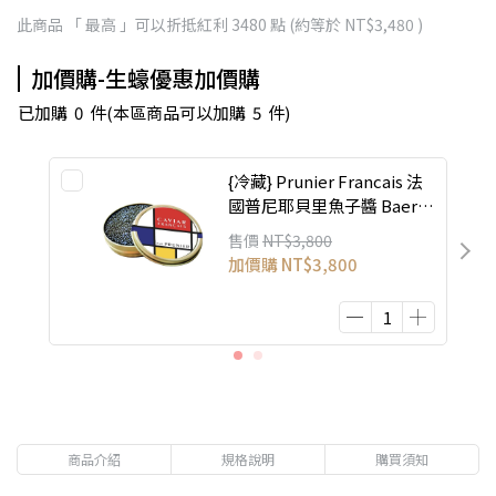
此商品 「 最高 」可以折抵紅利
3480
點 (約等於
NT$3,480
)
加價購-生蠔優惠加價購
已加購
0
件
(本區商品可以加購
5
件)
{冷藏} Prunier Francais 法
國普尼耶貝里魚子醬 Baerii
30g
售價
NT$3,800
加價購
NT$3,800
商品介紹
規格說明
購買須知