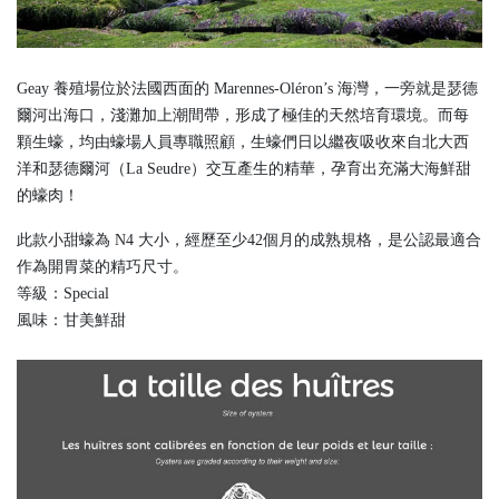
Geay 養殖場位於法國西面的 Marennes-Oléron’s 海灣，一旁就是瑟德
爾河出海口，淺灘加上潮間帶，形成了極佳的天然培育環境。而每
顆生蠔，均由蠔場人員專職照顧，生蠔們日以繼夜吸收來自北大西
洋和瑟德爾河（La Seudre）交互產生的精華，孕育出充滿大海鮮甜
的蠔肉！​
此款小甜蠔為 N4 大小，經歷至少42個月的成熟規格，是公認最適合
作為開胃菜的精巧尺寸。
等級：Special
風味：甘美鮮甜