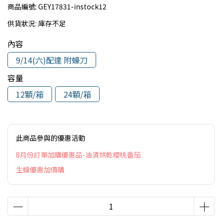
商品編號:
GEY17831-instock12
供貨狀況:
庫存不足
內容
9/14(六)配達 附蠔刀
容量
12顆/箱
24顆/箱
此商品參與的優惠活動
8月份訂單加購優惠品-油漬烘乾櫻桃番茄
生蠔優惠加價購