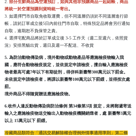
2.
部分生鮮商品為空運預訂，如與其他非預購商品一起結帳，商品
將統一於空運預購到貨時統一寄出
。
3. 如選擇門市自取免收取運費，但不同溫層仍須於不同溫層進行節
帳，請於訂單成立後5日內前往門市自取，特殊預定品將會另行通知
自取，逾期恕不負保管之責。
4. 選擇宅配商品將於訂單成立後 3-5 工作天（週二至週六，依照貨
況）安排黑貓出貨，週日及週一不配送、不收貨
5. 為防治動物傳染病，境外動物或動物產品等應施檢疫物輸入我
國，應符合動物檢疫規定，並依規定申請檢疫，擅自輸入應施檢疫
物者最高可處7年以下有期徒刑，得併科新臺幣300萬元以下罰金。
未依規定申請檢疫者，將課以新臺幣100萬元以下罰鍰，並得按次處
罰。
境外商品不得隨貨贈送應施檢疫物。
6.收件人違反動物傳染病防治條例 第34條第3項 規定，未將郵遞寄送
輸入之應施檢疫物送交輸出入動物檢疫機關銷燬者，處 新臺幣3萬元
以上 15萬元以下 罰鍰。
冷藏商品類符合「通訊交易解除權合理例外情事適用準則」第二條