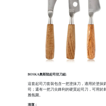
BOSK
A奧斯陸起司切刀組:
這套起司刀套裝包含一把塗抹刀，適用於塗抹
司；還有一把刀尖鋒利的硬質起司刀，可用於
雅氛圍。
清潔：