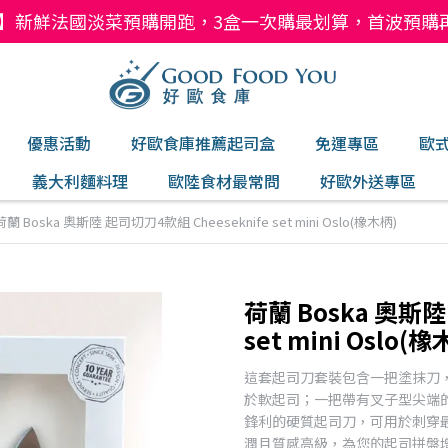
】新鮮法國淡菜預購開跑，3盒一次購最划算，首波預購再現折
優惠活動
好歐食庫推薦起司盒
免運專區
歐
義大利麵料理
歐陸食材最常問
好歐外送專區
荷蘭 Boska 奧斯陸 起司切刀4款組 Cheeseknife set mini Oslo(橡木柄)
荷蘭 Boska 奧斯陸
set mini Oslo(
這套起司刀套裝包含一把塗抹刀
於軟起司；一把帶有叉子型尖端
鋒利的硬質起司刀，可用於刺穿
潤且質感高級，為您的起司拼盤