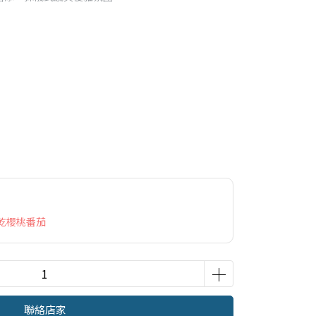
乾櫻桃番茄
聯絡店家