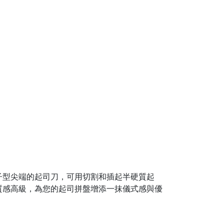
子型尖端的起司刀，可用切割和插起半硬質起
質感高級，為您的起司拼盤增添一抹儀式感與優