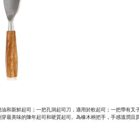
奶油和新鮮起司；一把孔洞起司刀，適用於軟起司；一把帶有叉
刺穿最美味的陳年起司和硬質起司。為橡木柄把手，手感溫潤且