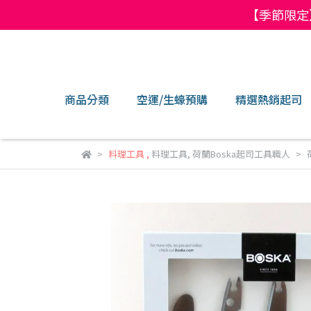
【季節限定
商品分類
空運/生蠔預購
精選熱銷起司
料理工具
,
料理工具
,
荷蘭Boska起司工具職人