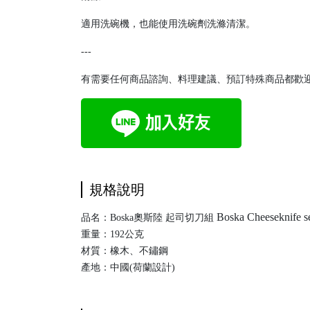
適用洗碗機，也能使用洗碗劑洗滌清潔。
---
有需要任何商品諮詢、料理建議、預訂特殊商品都歡迎
規格說明
Boska Cheeseknife se
品名：Boska奧斯陸 起司切刀組
重量：192公克
材質：橡木、不鏽鋼
產地：中國(荷蘭設計)