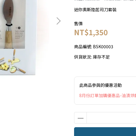
迷你奧斯陸起司刀套裝
售價
NT$1,350
商品編號:
BSK00003
供貨狀況:
庫存不足
此商品參與的優惠活動
8月份訂單加購優惠品-油漬烘