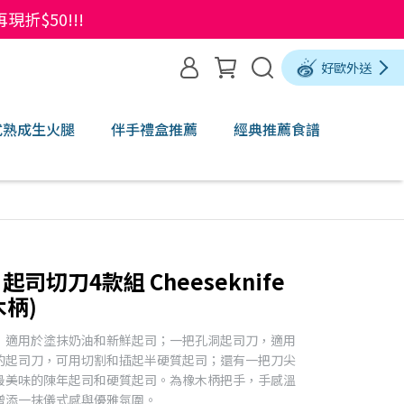
$50!!!
好歐外送
式熟成生火腿
伴手禮盒推薦
經典推薦食譜
 起司切刀4款組 Cheeseknife
橡木柄)
，適用於塗抹奶油和新鮮起司；一把孔洞起司刀，適用
的起司刀，可用切割和插起半硬質起司；還有一把刀尖
最美味的陳年起司和硬質起司。為橡木柄把手，手感溫
增添一抹儀式感與優雅氛圍。