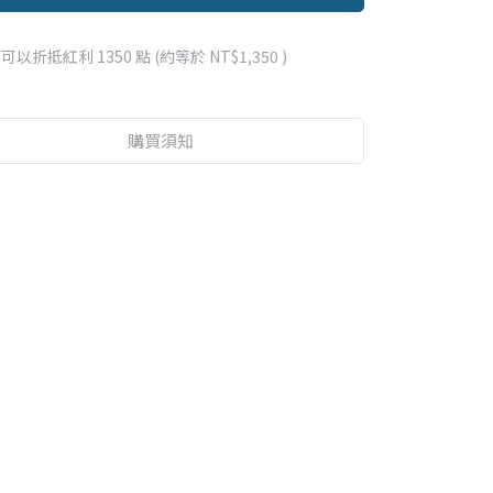
 」可以折抵紅利
1350
點 (約等於
NT$1,350
)
購買須知