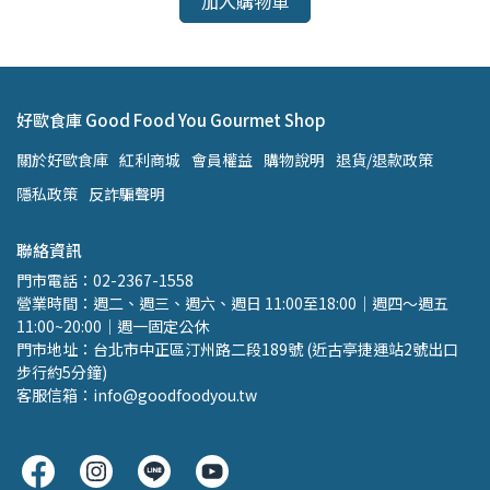
加入購物車
好歐食庫 Good Food You Gourmet Shop
關於好歐食庫
紅利商城
會員權益
購物說明
退貨/退款政策
隱私政策
反詐騙聲明
聯絡資訊
門市電話：02-2367-1558 
營業時間：週二、週三、週六、週日 11:00至18:00｜週四～週五 
11:00~20:00｜週一固定公休
門市地址：台北市中正區汀州路二段189號 (近古亭捷運站2號出口 
步行約5分鐘)
客服信箱：info@goodfoodyou.tw