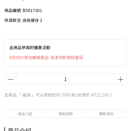
商品編號:
BSK17301
供貨狀況:
尚有庫存 2
此商品參與的優惠活動
8月份訂單加購優惠品-油漬烘乾櫻桃番茄
此商品 「 最高 」可以折抵紅利
2500
點 (約等於
NT$2,500
)
商品介紹
規格說明
購買須知
商品介紹