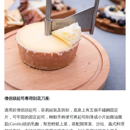
僧侶頭起司專用刮花刀座:
適用於僧侶頭起司，容易組裝及拆卸，底座上有五個不鏽鋼固定
片，可牢固的固定起司，轉動手柄便可將起司削薄成小片如雞油菌
菇(Girolle)狀的乳酪，幫您輕鬆上菜，搭配開胃菜、沙拉、義式料理