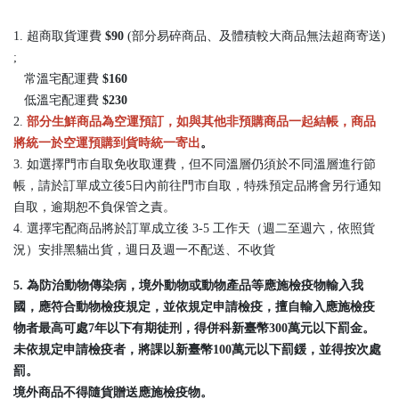
1. 超商取貨運費
$90
(部分易碎商品、及體積較大商品無法超商寄送)
;
常溫宅配運費
$160
低溫宅配運費
$230
2.
部分生鮮商品為空運預訂，如與其他非預購商品一起結帳，商品
將統一於空運預購到貨時統一寄出
。
3. 如選擇門市自取免收取運費，但不同溫層仍須於不同溫層進行節
帳，請於訂單成立後5日內前往門市自取，特殊預定品將會另行通知
自取，逾期恕不負保管之責。
4. 選擇宅配商品將於訂單成立後 3-5 工作天（週二至週六，依照貨
況）安排黑貓出貨，週日及週一不配送、不收貨
5. 為防治動物傳染病，境外動物或動物產品等應施檢疫物輸入我
國，應符合動物檢疫規定，並依規定申請檢疫，擅自輸入應施檢疫
物者最高可處7年以下有期徒刑，得併科新臺幣300萬元以下罰金。
未依規定申請檢疫者，將課以新臺幣100萬元以下罰鍰，並得按次處
罰。
境外商品不得隨貨贈送應施檢疫物。