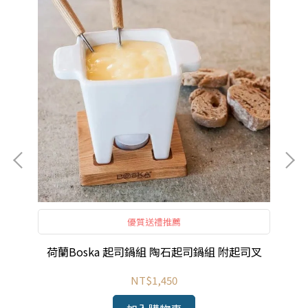
優質送禮推薦
er
荷蘭Boska 起司鍋組 陶石起司鍋組 附起司叉
理刨
NT$1,450