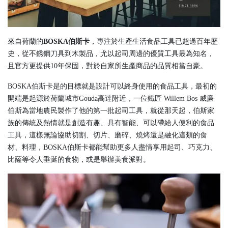
來自荷蘭的
BOSKA伯斯卡
，專注於生產生活食品工具已超過百年歷
史，從不銹鋼刀具到木製品，尤以起司周邊的優質工具最為知名，
且官方更提供10年保固，對於自家所生產商品的品質相當自豪。
BOSKA伯斯卡是的目標就是設計可以終身使用的食品工具，最初的
開端是起源於荷蘭城市Gouda高達附近，一位鐵匠 Willem Bos 威廉
伯斯為當地農民製作了他的第一批起司工具，就從那天起，伯斯家
族的傳統及熱情就是創造有趣、具有智能、可以帶給人便利的食品
工具，這樣無論協助切割、切片、磨碎、燒烤還是融化這類的食
材、料理，BOSKA伯斯卡都能幫助更多人盡情享用起司、巧克力、
比薩等令人垂涎的食物，或是舉辦美食派對。