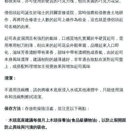
都很美味，亦可使用於硬質的巧克力塊，刨出美麗的巧克力花朵。
僧侶頭起司誕生於瑞士的貝爾雷修道院，當時佃農租借教會土地耕
作，再將符合修道士人數的起司上繳作為租金，這也就是僧侶頭起
司名稱的由來。
起司表皮濕潤且有強烈的氣味，口感質地扎實屬於半硬質起司，需
用專用刨刀削薄，削出來的起司花朵外觀華麗，品嚐起來入口即
化，滋味芳香濃醇帶有果香，甜味中帶有濃稠熟成香氣，由於起司
本身風味濃厚，建議刨削的越薄越好，非常適合妝點在派對起司盤
上，或搭配料理增加主視覺效果與增加起司風味
清潔：
不適用洗碗機，請勿將橡木底座浸入水或其他液體中，只能使用濕
布和洗碗劑擦拭清潔。
保存方法：
存放乾燥陰涼處，並注意以下兩點：
ㆍ木頭底座建議每個月上木頭保養油(食品級礦物油)，以防止裂開跟
防止異味與污漬的吸收。