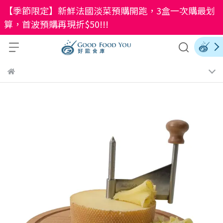
【季節限定】新鮮法國淡菜預購開跑，3盒一次購最划
算，首波預購再現折$50!!!