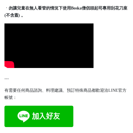
ㆍ勿讓兒童在無人看管的情況下使用Boska僧侶頭起司專用刮花刀座
(不含蓋) 。
---
有需要任何商品諮詢、料理建議、預訂特殊商品都歡迎洽LINE官方
帳號：