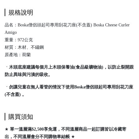
規格說明
品名：Boska僧侶頭起司專用刮花刀座(不含蓋) Boska Cheese Curler
Amigo
重量：972公克
材質：木材、不鏽鋼
原產地：荷蘭
ㆍ木頭底座建議每個月上木頭保養油(食品級礦物油)，以防止裂開跟
防止異味與污漬的吸收。
ㆍ勿讓兒童在無人看管的情況下使用Boska僧侶頭起司專用刮花刀座
(不含蓋) 。
購買須知
★
單一溫層滿$2,500享免運，不同溫層商品一起訂購皆以冷藏寄
出，
不同溫層會分不同購物車結帳
★