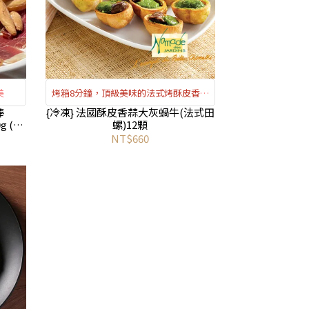
美
烤箱8分鐘，頂級美味的法式烤酥皮香蒜
田螺輕鬆上桌
棒
{冷凍} 法國酥皮香蒜大灰蝸牛(法式田
0g (又
螺)12顆
NT$660