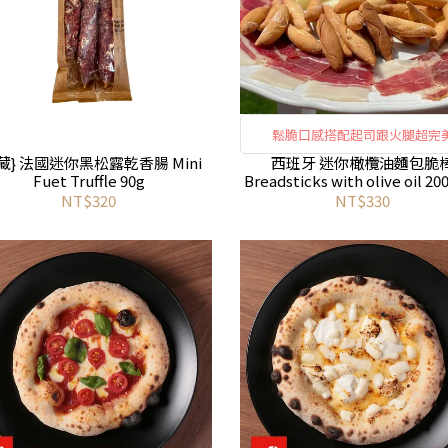
鬆脆口感搭配起司跟火腿超完
藏} 法國迷你黑松露乾香腸 Mini
西班牙 迷你橄欖油麵包脆
Fuet Truffle 90g
Breadsticks with olive oil 20
稱Picos)
NT$320
NT$330