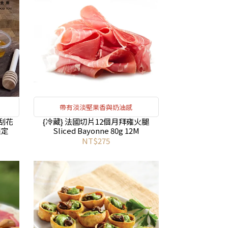
帶有淡淡堅果香與奶油感
刮花
{冷藏} 法國切片12個月拜雍火腿
限定
Sliced Bayonne 80g 12M
NT$275