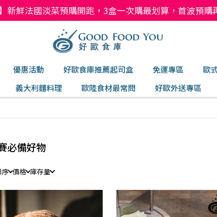
】新鮮法國淡菜預購開跑，3盒一次購最划算，首波預購再現折
優惠活動
好歐食庫推薦起司盒
免運專區
歐
義大利麵料理
歐陸食材最常問
好歐外送專區
賽必備好物
排序
價格
庫存量