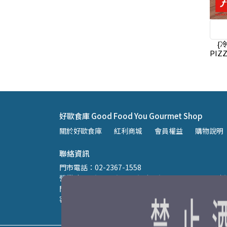
{
PIZ
Pas
好歐食庫 Good Food You Gourmet Shop
關於好歐食庫
紅利商城
會員權益
購物說明
聯絡資訊
門市電話：02-2367-1558 
營業時間：週二、週三、週六、週日 11:00至18:00｜週
門市地址：台北市中正區汀州路二段189號 (近古亭捷運
客服信箱：info@goodfoodyou.tw