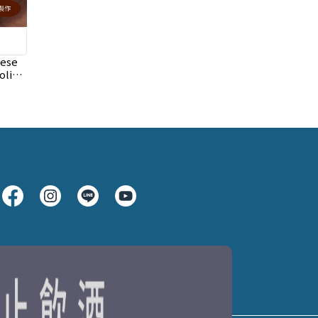
ese
lino
ne 超