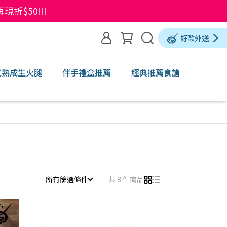
$50!!!
好歐外送
式熟成生火腿
伴手禮盒推薦
經典推薦食譜
所有篩選條件
共 8 件商品