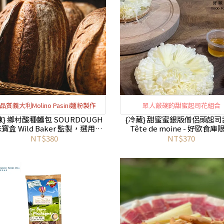
品質義大利Molino Pasini麵粉製作
眾人敲碗的甜蜜起司花組合
URDOUGH
{冷藏} 甜蜜蜜銀版僧侶頭起司
寶盒 Wild Baker 監製，選用義
Tête de moine - 好歐食庫
大利高品質麵粉
NT$380
NT$370