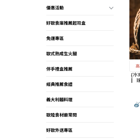
優惠活動
好歐食庫推薦起司盒
免運專區
歐式熟成生火腿
高
伴手禮盒推薦
{冷凍} 鄉村酸種麵包 SO
▏珠
經典推薦食譜
義大利麵料理
歐陸食材最常問
好歐外送專區