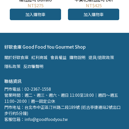
Mozzarella 150g
Gaudio Mini Bufula
NT$275
NT$425
Mozzarella 20gx10顆 / 沙
加入購物車
加入購物車
拉和開胃菜必備
好歐食庫 Good Food You Gourmet Shop
關於好歐食庫
紅利商城
會員權益
購物說明
退貨/退款政策
隱私政策
反詐騙聲明
聯絡資訊
門市電話：02-2367-1558 
營業時間：週二、週三、週六、週日 11:00至18:00｜週四～週五 
11:00~20:00｜週一固定公休
門市地址：台北市中正區汀州路二段189號 (近古亭捷運站2號出口 
步行約5分鐘)
客服信箱：info@goodfoodyou.tw