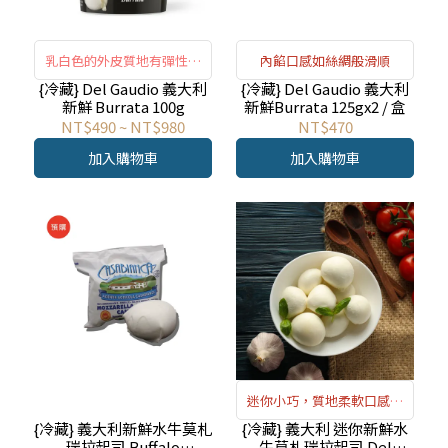
乳白色的外皮質地有彈性，
內餡口感如絲綢般滑順
內餡滑順絲綢
{冷藏} Del Gaudio 義大利
{冷藏} Del Gaudio 義大利
新鮮 Burrata 100g
新鮮Burrata 125gx2 / 盒
NT$490
~
NT$980
NT$470
加入購物車
加入購物車
迷你小巧，質地柔軟口感順
滑
{冷藏} 義大利新鮮水牛莫札
{冷藏} 義大利 迷你新鮮水
瑞拉起司 Buffalo
牛莫札瑞拉起司 Del