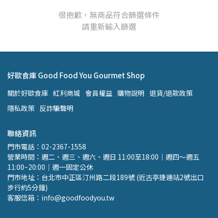
很抱歉，無商品符合篩選條件
請重新輸入篩選
好歐食庫 Good Food You Gourmet Shop
關於好歐食庫
紅利商城
會員權益
購物說明
退貨/退款政策
隱私政策
反詐騙聲明
聯絡資訊
門市電話：02-2367-1558 
營業時間：週二、週三、週六、週日 11:00至18:00｜週四～週五 
11:00~20:00｜週一固定公休
門市地址：台北市中正區汀州路二段189號 (近古亭捷運站2號出口 
步行約5分鐘)
客服信箱：info@goodfoodyou.tw