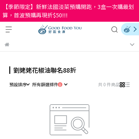
【季節限定】新鮮法國淡菜預購開跑，3盒一次購最划
算，首波預購再現折$50!!!
劉姥姥花椒油聯名88折
預設排序
所有篩選條件
共 0 件商品