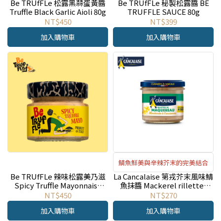
Be TRUfFLe 松露黑蒜蛋黃醬
Be TRUfFLe 秘製松露醬 BE
Truffle Black Garlic Aioli 80g
TRUFFLE SAUCE 80g
NT$450
NT$399
加入購物車
加入購物車
鯖魚鮮美與辛辣芥末的完美結合
Be TRUfFLe 辣味松露美乃滋
La Cancalaise 第戎芥末風味鯖
Spicy Truffle Mayonnaise
魚抹醬 Mackerel rillettes
80g
with mustard 100g
NT$450
NT$270
加入購物車
加入購物車