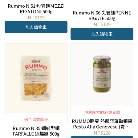
Rummo N.51 短管麵MEZZI
RIGATONI 500g
Rummo N.66 尖管麵PENNE
NT$129
RIGATE 500g
NT$129
加入購物車
加入購物車
傳統配方的經典青醬
適合清爽醬汁
RUMMO路莫 熱那亞羅勒麵醬
Pesto Alla Genovese (青醬)
Rummo N.85 蝴蝶型麵
190g
NT$220
FARFALLE 蝴蝶麵 500g