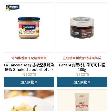
綠胡椒香氣搭配煙燻鱒魚
正統義大利皮蒙特榛果製成
La Cancalaise 綠胡椒煙燻鱒魚
Pariani 皮蒙特榛果可可抹醬
抹醬 Smoked trout rillettes
100g
with green peppercorns
NT$270
NT$375
100g
加入購物車
加入購物車