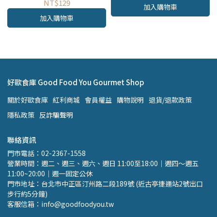
NT$129
加入購物車
加入購物車
好歐食庫 Good Food You Gourmet Shop
關於好歐食庫
紅利商城
會員權益
購物說明
退貨/退款政策
隱私政策
反詐騙聲明
聯絡資訊
門市電話：02-2367-1558 
營業時間：週二、週三、週六、週日 11:00至18:00｜週四～週五 
11:00~20:00｜週一固定公休
門市地址：台北市中正區汀州路二段189號 (近古亭捷運站2號出口 
步行約5分鐘)
客服信箱：info@goodfoodyou.tw