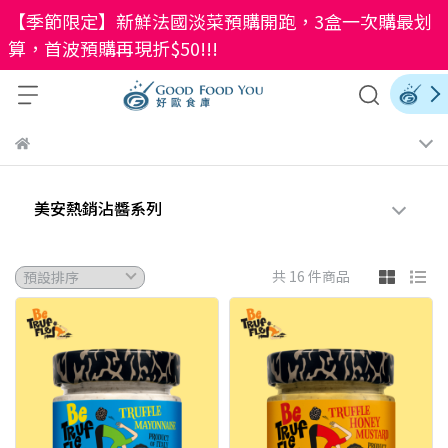
【季節限定】新鮮法國淡菜預購開跑，3盒一次購最划
算，首波預購再現折$50!!!
美安熱銷沾醬系列
共 16 件商品